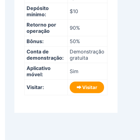
Depósito
$10
mínimo:
Retorno por
90%
operação
Bônus:
50%
Conta de
Demonstração
demonstração:
gratuita
Aplicativo
Sim
móvel:
Visitar:
⮕ Visitar