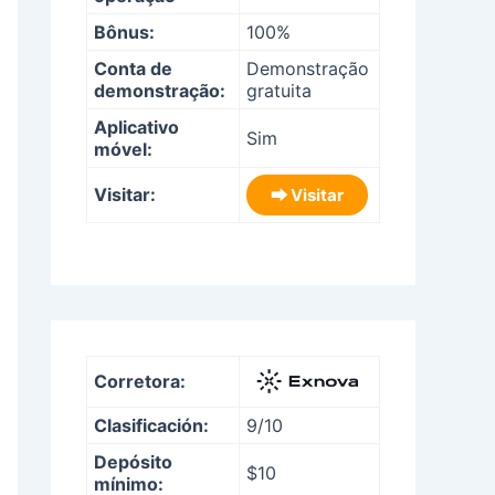
Bônus:
100%
Conta de
Demonstração
demonstração:
gratuita
Aplicativo
Sim
móvel:
Visitar:
⮕ Visitar
Corretora:
Clasificación:
9/10
Depósito
$10
mínimo: