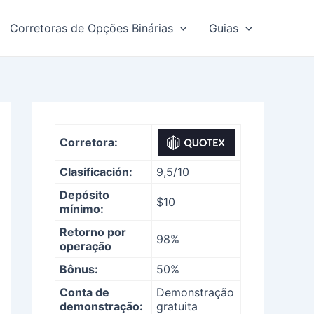
Corretoras de Opções Binárias
Guias
Corretora:
Clasificación:
9,5/10
Depósito
$10
mínimo:
Retorno por
98%
operação
Bônus:
50%
Conta de
Demonstração
demonstração:
gratuita