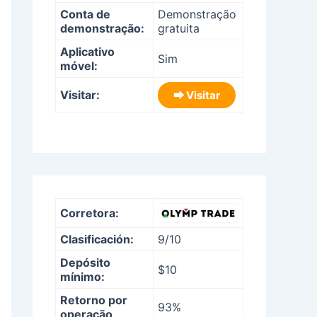
Conta de
Demonstração
demonstração:
gratuita
Aplicativo
Sim
móvel:
Visitar:
⮕ Visitar
Corretora:
Clasificación:
9/10
Depósito
$10
mínimo:
Retorno por
93%
operação