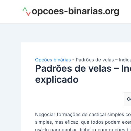
Ir
para
o
conteúdo
Opções binárias
-
Padrões de velas – Indic
Padrões de velas – In
explicado
C
Negociar formações de castiçal simples c
simples, mas eficaz, que todos podem exe
usá-lo para ganhar dinheiro com opções bi