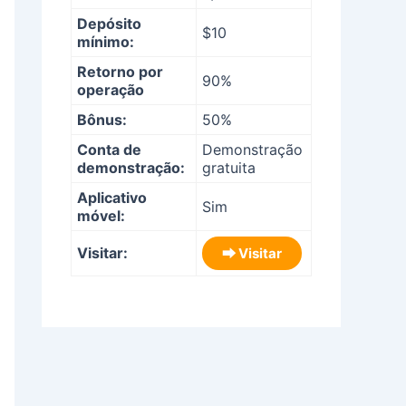
Depósito
$10
mínimo:
Retorno por
90%
operação
Bônus:
50%
Conta de
Demonstração
demonstração:
gratuita
Aplicativo
Sim
móvel:
Visitar:
⮕ Visitar