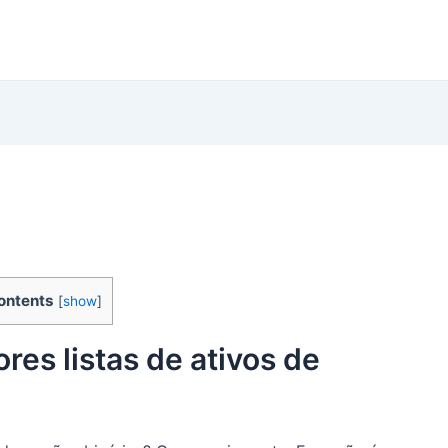
ontents
[
show
]
es listas de ativos de