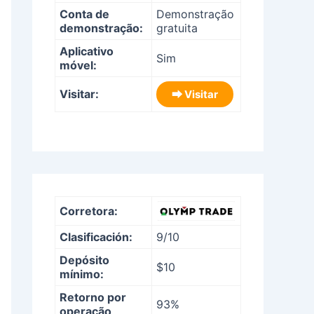
Conta de
Demonstração
demonstração:
gratuita
Aplicativo
Sim
móvel:
Visitar:
⮕ Visitar
Corretora:
Clasificación:
9/10
Depósito
$10
mínimo:
Retorno por
93%
operação