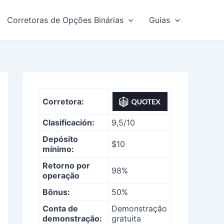
Corretoras de Opções Binárias
Guias
Corretora:
Clasificación:
9,5/10
Depósito
$10
mínimo:
Retorno por
98%
operação
Bônus:
50%
Conta de
Demonstração
demonstração:
gratuita