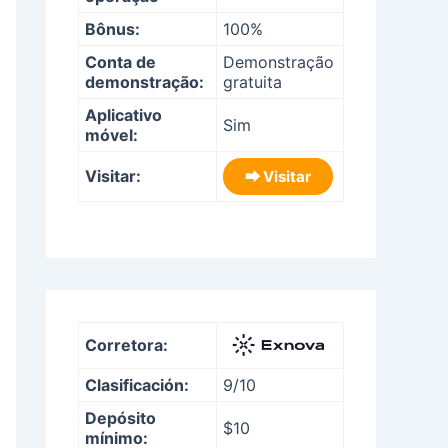
Bônus:
100%
Conta de
Demonstração
demonstração:
gratuita
Aplicativo
Sim
móvel:
Visitar:
⮕ Visitar
Corretora:
Clasificación:
9/10
Depósito
$10
mínimo: