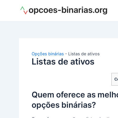
Ir
para
o
conteúdo
Opções binárias
-
Listas de ativos
Listas de ativos
C
Quem oferece as melhor
opções binárias?