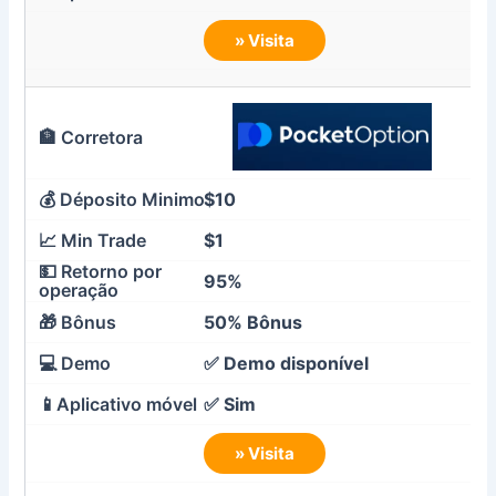
» Visita
$10
$1
95%
50% Bônus
✅ Demo disponível
✅ Sim
» Visita