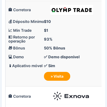
$10
$1
93%
50% Bônus
✅ Demo disponível
✅ Sim
» Visita