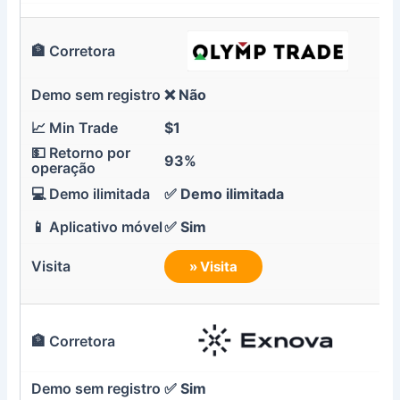
❌ Não
$1
93%
✅
Demo ilimitada
✅ Sim
» Visita
✅ Sim