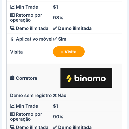
$1
98%
✅
Demo ilimitada
✅ Sim
» Visita
❌ Não
$1
90%
✅
Demo ilimitada