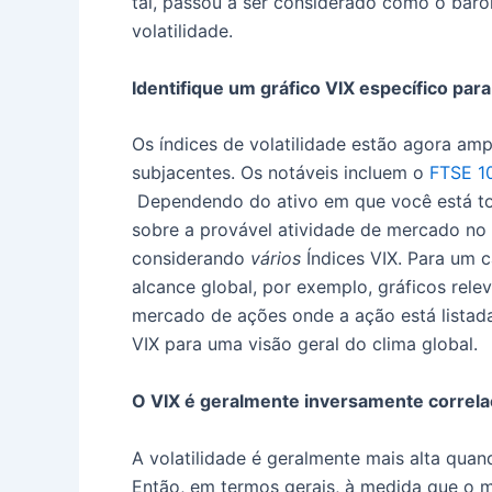
tal, passou a ser considerado como o barô
volatilidade.
Identifique um gráfico VIX específico par
Os índices de volatilidade estão agora a
subjacentes. Os notáveis incluem o
FTSE 1
Dependendo do ativo em que você está to
sobre a provável atividade de mercado no 
considerando
vários
Índices VIX. Para um 
alcance global, por exemplo, gráficos rele
mercado de ações onde a ação está lista
VIX para uma visão geral do clima global.
O VIX é geralmente inversamente correl
A volatilidade é geralmente mais alta quan
Então, em termos gerais, à medida que o m