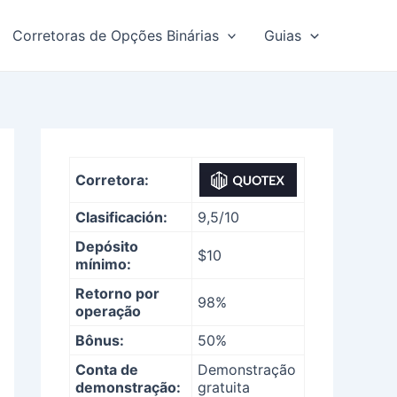
Corretoras de Opções Binárias
Guias
Corretora:
Clasificación:
9,5/10
Depósito
$10
mínimo:
Retorno por
98%
operação
Bônus:
50%
Conta de
Demonstração
demonstração:
gratuita