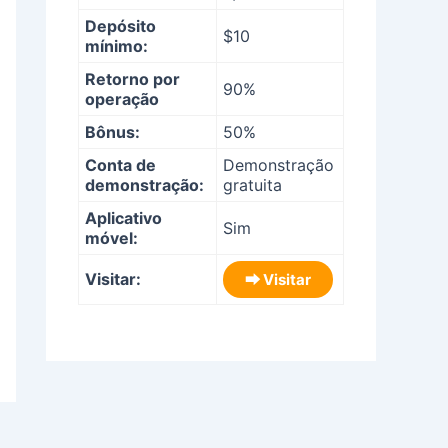
Depósito
$10
mínimo:
Retorno por
90%
operação
Bônus:
50%
Conta de
Demonstração
demonstração:
gratuita
Aplicativo
Sim
móvel:
Visitar:
⮕ Visitar