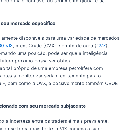
metro mais confiável do sentimento global e da
a seu mercado específico
mplamente disponíveis para uma variedade de mercados
00 VIX
, brent Crude (OVX) e ponto de ouro (
GVZ
).
mando uma posição, pode ser que a inteligência
futuro próximo possa ser obtida
capital próprio de uma empresa petrolífera com
vantes a monitorizar seriam certamente para o
da –, bem como a OVX, e possivelmente também CBOE
acionado com seu mercado subjacente
do a incerteza entre os traders é mais prevalente.
edo se torna mais forte, o VIX começa a subir –