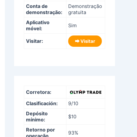
Conta de
Demonstração
demonstração:
gratuita
Aplicativo
Sim
móvel:
Visitar:
⮕ Visitar
Corretora:
Clasificación:
9/10
Depósito
$10
mínimo:
Retorno por
93%
operação