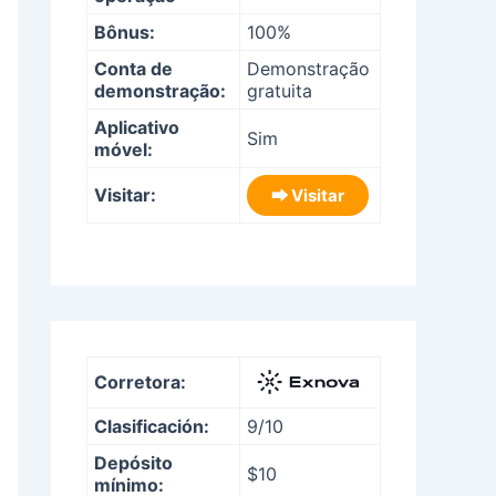
Bônus:
100%
Conta de
Demonstração
demonstração:
gratuita
Aplicativo
Sim
móvel:
Visitar:
⮕ Visitar
Corretora:
Clasificación:
9/10
Depósito
$10
mínimo: