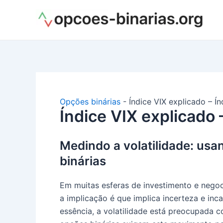
Ir
para
o
conteúdo
Opções binárias
-
Índice VIX explicado – Ín
Índice VIX explicado –
Medindo a volatilidade: us
binárias
Em muitas esferas de investimento e nego
a implicação é que implica incerteza e in
essência, a volatilidade está preocupada