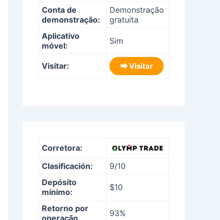
Conta de
Demonstração
demonstração:
gratuita
Aplicativo
Sim
móvel:
Visitar:
⮕ Visitar
Corretora:
Clasificación:
9/10
Depósito
$10
mínimo:
Retorno por
93%
operação