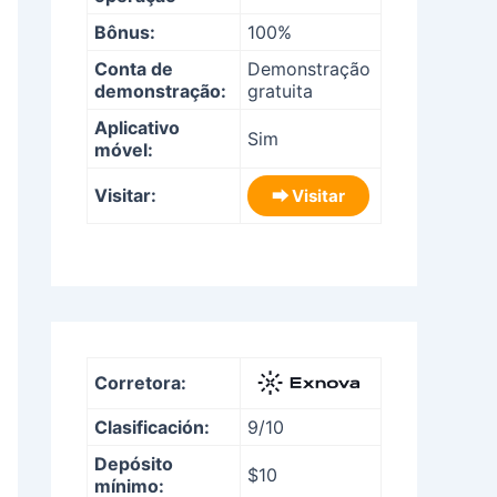
Bônus:
100%
Conta de
Demonstração
demonstração:
gratuita
Aplicativo
Sim
móvel:
Visitar:
⮕ Visitar
Corretora:
Clasificación:
9/10
Depósito
$10
mínimo: