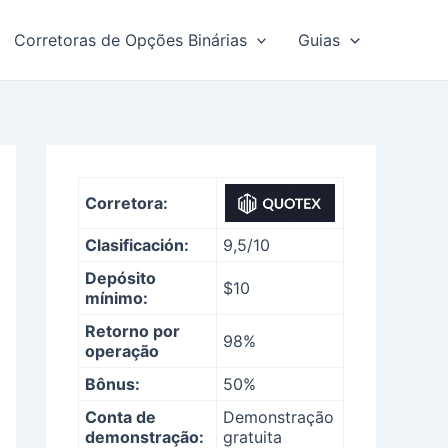
Corretoras de Opções Binárias
Guias
Corretora:
Clasificación:
9,5/10
Depósito
$10
mínimo:
Retorno por
98%
operação
Bônus:
50%
Conta de
Demonstração
demonstração:
gratuita