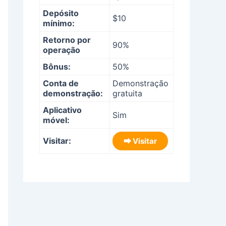
Depósito
$10
mínimo:
Retorno por
90%
operação
Bônus:
50%
Conta de
Demonstração
demonstração:
gratuita
Aplicativo
Sim
móvel:
Visitar:
⮕ Visitar