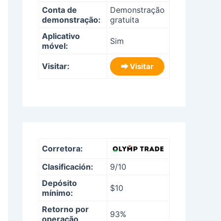
Conta de
Demonstração
demonstração:
gratuita
Aplicativo
Sim
móvel:
Visitar:
⮕ Visitar
Corretora:
Clasificación:
9/10
Depósito
$10
mínimo:
Retorno por
93%
operação