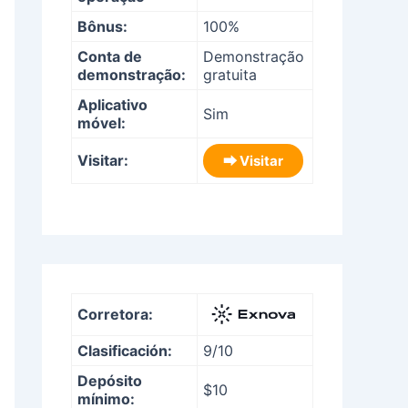
Bônus:
100%
Conta de
Demonstração
demonstração:
gratuita
Aplicativo
Sim
móvel:
Visitar:
⮕ Visitar
Corretora:
Clasificación:
9/10
Depósito
$10
mínimo: