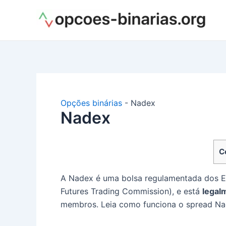
Ir
para
o
conteúdo
Opções binárias
-
Nadex
Nadex
C
A Nadex é uma bolsa regulamentada dos 
Futures Trading Commission), e está
legal
membros.
Leia como funciona o spread Na