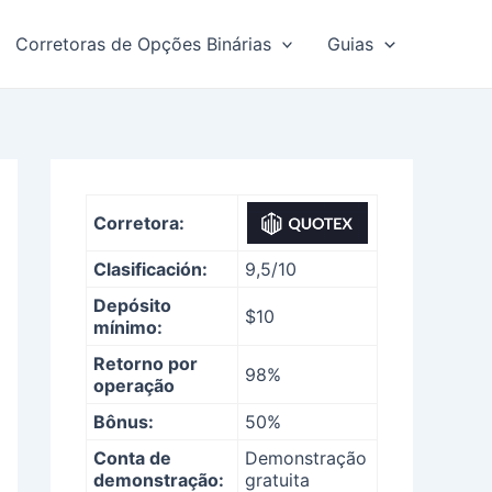
Corretoras de Opções Binárias
Guias
Corretora:
Clasificación:
9,5/10
Depósito
$10
mínimo:
Retorno por
98%
operação
Bônus:
50%
Conta de
Demonstração
demonstração:
gratuita