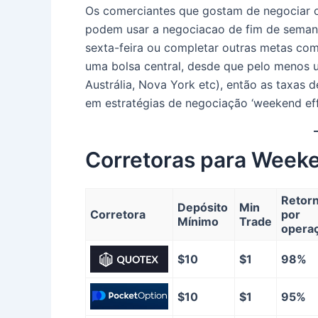
Os comerciantes que gostam de negociar 
podem usar a negociacao de fim de semana
sexta-feira ou completar outras metas co
uma bolsa central, desde que pelo menos 
Austrália, Nova York etc), então as taxas
em estratégias de negociação ‘weekend eff
Corretoras para Week
Retor
Depósito
Min
Corretora
por
Mínimo
Trade
opera
$10
$1
98%
$10
$1
95%