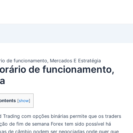
io de funcionamento, Mercados E Estratégia
orário de funcionamento,
ia
ontents
[
show
]
Trading com opções binárias permite que os traders
ção de fim de semana Forex tem sido possível há
axas de câmbio podem ser negociadas onde quer que