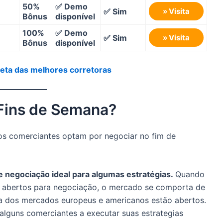
50%
✅ Demo
✅ Sim
» Visita
Bônus
disponível
100%
✅ Demo
✅ Sim
» Visita
Bônus
disponível
leta das melhores corretoras
Fins de Semana?
s os comerciantes optam por negociar no fim de
 negociação ideal para algumas estratégias.
Quando
o abertos para negociação, o mercado se comporta de
ia dos mercados europeus e americanos estão abertos.
alguns comerciantes a executar suas estrategias