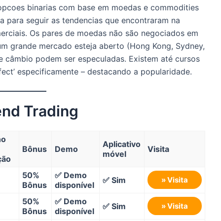
opcoes binarias com base em moedas e commodities
 para seguir as tendencias que encontraram na
merciais. Os pares de moedas não são negociados em
um grande mercado esteja aberto (Hong Kong, Sydney,
 de câmbio podem ser especuladas. Existem até cursos
ect’ especificamente – destacando a popularidade.
end Trading
no
Aplicativo
Bônus
Demo
Visita
móvel
ção
50%
✅ Demo
✅ Sim
» Visita
Bônus
disponível
50%
✅ Demo
✅ Sim
» Visita
Bônus
disponível