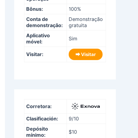
Bônus:
100%
Conta de
Demonstração
demonstração:
gratuita
Aplicativo
Sim
móvel:
Visitar:
⮕ Visitar
Corretora:
Clasificación:
9/10
Depósito
$10
mínimo: