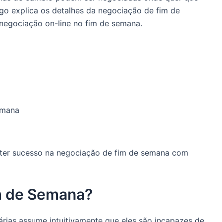
igo explica os detalhes da negociação de fim de
egociação on-line no fim de semana.
emana
 ter sucesso na negociação de fim de semana com
m de Semana?
rias assume intuitivamente que eles são incapazes de