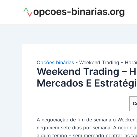
Ir
para
o
conteúdo
Opções binárias
-
Weekend Trading – Horár
Weekend Trading – H
Mercados E Estratég
C
A negociação de fim de semana o Weekend 
negociem sete dias por semana. A negocia
algum tempo – sem mercado central, as t