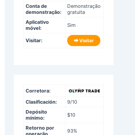
Conta de
Demonstração
demonstração:
gratuita
Aplicativo
Sim
móvel:
Visitar:
⮕ Visitar
Corretora:
Clasificación:
9/10
Depósito
$10
mínimo:
Retorno por
93%
operação