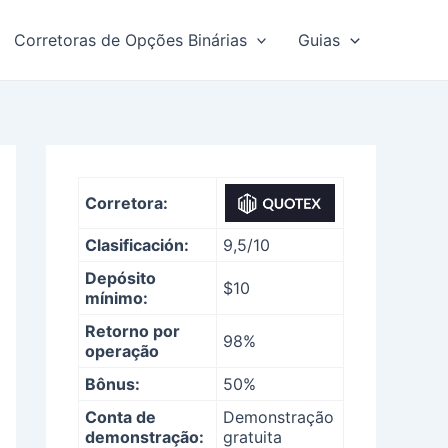
Corretoras de Opções Binárias
Guias
Corretora:
Clasificación:
9,5/10
Depósito
$10
mínimo:
Retorno por
98%
operação
Bônus:
50%
Conta de
Demonstração
demonstração:
gratuita