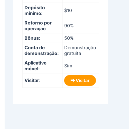
Depósito
$10
mínimo:
Retorno por
90%
operação
Bônus:
50%
Conta de
Demonstração
demonstração:
gratuita
Aplicativo
Sim
móvel:
Visitar:
⮕ Visitar