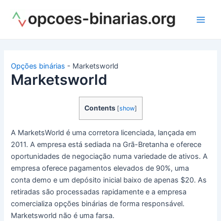
Ir
para
Main
o
conteúdo
Men
Opções binárias
-
Marketsworld
Marketsworld
Contents
[
show
]
A MarketsWorld é uma corretora licenciada, lançada em
2011. A empresa está sediada na Grã-Bretanha e oferece
oportunidades de negociação numa variedade de ativos.
A
empresa oferece pagamentos elevados de 90%, uma
conta demo e um depósito inicial baixo de apenas $20.
As
retiradas são processadas rapidamente e a empresa
comercializa opções binárias de forma responsável.
Marketsworld não é uma farsa.